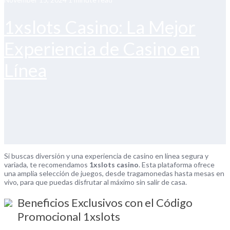
1xslots Casino: La Mejor
Experiencia de Casino en
Línea
Si buscas diversión y una experiencia de casino en línea segura y
variada, te recomendamos
1xslots casino
. Esta plataforma ofrece
una amplia selección de juegos, desde tragamonedas hasta mesas en
vivo, para que puedas disfrutar al máximo sin salir de casa.
Beneficios Exclusivos con el Código
Promocional 1xslots