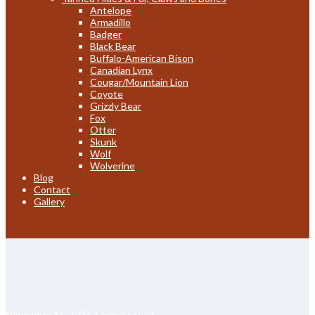
Antelope
Armadillo
Badger
Black Bear
Buffalo-American Bison
Canadian Lynx
Cougar/Mountain Lion
Coyote
Grizzly Bear
Fox
Otter
Skunk
Wolf
Wolverine
Blog
Contact
Gallery
November 15, 2024
1 minute read