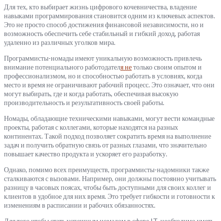
Для тех, кто выбирает жизнь цифрового кочевничества, владение
навыками программирования становится одним из ключевых аспектов.
Это не просто способ достижения финансовой независимости, но и
возможность обеспечить себе стабильный и гибкий доход, работая
удаленно из различных уголков мира.
Программисты-номады имеют уникальную возможность привлечь
внимание потенциального работодател
я не
только своим опытом и
профессионализмом, но и способностью работать в условиях, когда
место и время не ограничивают рабочий процесс. Это означает, что они
могут выбирать, где и когда работать, обеспечивая высокую
производительность и результативность своей работы.
Номады, обладающие техническими навыками, могут вести командные
проекты, работая с коллегами, которые находятся на разных
континентах. Такой подход позволяет сократить время на выполнение
задач и получить обратную связь от разных глазами, что значительно
повышает качество продукта и ускоряет его разработку.
Однако, помимо всех преимуществ, программисты-надомники также
сталкиваются с вызовами. Например, они должны постоянно учитывать
разницу в часовых поясах, чтобы быть доступными для своих коллег и
клиентов в удобное для них время. Это требует гибкости и готовности к
изменениям в расписании и рабочих обязанностях.
Для того чтобы стать успешным номадом в сфере IT, необходимо уметь