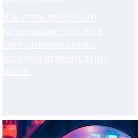
Как стать цифровым
кочевником — полет к
программированию,
который изменит вашу
жизнь