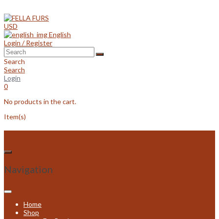
Skip
to
content
USD
English
Login / Register
Search
Search
Login
0
No products in the cart.
Item(s)
Navigation
Home
Shop