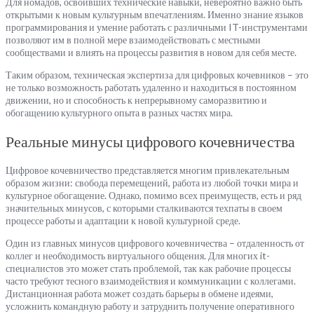
Для номадов, освоивших технические навыки, невероятно важно быть
открытыми к новым культурным впечатлениям. Именно знание языков
программирования и умение работать с различными IT-инструментами
позволяют им в полной мере взаимодействовать с местными
сообществами и влиять на процессы развития в новом для себя месте.
Таким образом, техническая экспертиза для цифровых кочевников – это
не только возможность работать удаленно и находиться в постоянном
движении, но и способность к непрерывному саморазвитию и
обогащению культурного опыта в разных частях мира.
Реальные минусы цифрового кочевничества
Цифровое кочевничество представляется многим привлекательным
образом жизни: свобода перемещений, работа из любой точки мира и
культурное обогащение. Однако, помимо всех преимуществ, есть и ряд
значительных минусов, с которыми сталкиваются техпаты в своем
процессе работы и адаптации к новой культурной среде.
Один из главных минусов цифрового кочевничества – отдаленность от
коллег и необходимость виртуального общения. Для многих it-
специалистов это может стать проблемой, так как рабочие процессы
часто требуют тесного взаимодействия и коммуникации с коллегами.
Дистанционная работа может создать барьеры в обмене идеями,
усложнить командную работу и затруднить получение оперативного