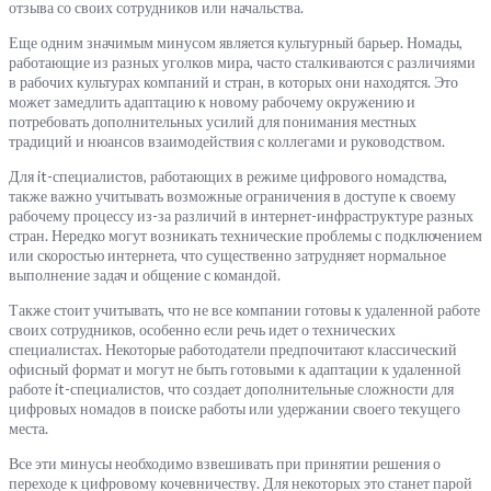
отзыва со своих сотрудников или начальства.
Еще одним значимым минусом является культурный барьер. Номады,
работающие из разных уголков мира, часто сталкиваются с различиями
в рабочих культурах компаний и стран, в которых они находятся. Это
может замедлить адаптацию к новому рабочему окружению и
потребовать дополнительных усилий для понимания местных
традиций и нюансов взаимодействия с коллегами и руководством.
Для it-специалистов, работающих в режиме цифрового номадства,
также важно учитывать возможные ограничения в доступе к своему
рабочему процессу из-за различий в интернет-инфраструктуре разных
стран. Нередко могут возникать технические проблемы с подключением
или скоростью интернета, что существенно затрудняет нормальное
выполнение задач и общение с командой.
Также стоит учитывать, что не все компании готовы к удаленной работе
своих сотрудников, особенно если речь идет о технических
специалистах. Некоторые работодатели предпочитают классический
офисный формат и могут не быть готовыми к адаптации к удаленной
работе it-специалистов, что создает дополнительные сложности для
цифровых номадов в поиске работы или удержании своего текущего
места.
Все эти минусы необходимо взвешивать при принятии решения о
переходе к цифровому кочевничеству. Для некоторых это станет парой