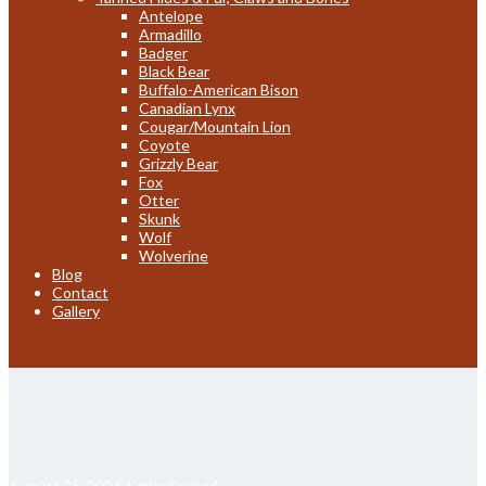
Antelope
Armadillo
Badger
Black Bear
Buffalo-American Bison
Canadian Lynx
Cougar/Mountain Lion
Coyote
Grizzly Bear
Fox
Otter
Skunk
Wolf
Wolverine
Blog
Contact
Gallery
August 25, 2024
1 minute read