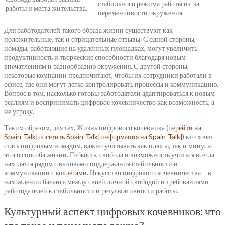
стабильного режима работы из-за
работы и места жительства.
переменчивости окружения.
Для работодателей такого образа жизни существуют как
положительные, так и отрицательные отзывы. С одной стороны,
номады, работающие на удаленных площадках, могут увеличить
продуктивность и творческие способности благодаря новым
впечатлениям и разнообразию окружения. С другой стороны,
некоторые компании предпочитают, чтобы их сотрудники работали в
офисе, где они могут легко контролировать процессы и коммуникацию.
Вопрос в том, насколько готовы работодатели адаптироваться к новым
реалиям и воспринимать цифровое кочевничество как возможность, а
не угрозу.
Таким образом, для тех, Жизнь цифрового кочевника (
перейти на
Spain-Talk|посетить Spain-Talk|информация на Spain-Talk}
) кто хочет
стать цифровым номадом, важно учитывать как плюсы, так и минусы
этого способа жизни. Гибкость, свобода и возможность учиться всегда
находятся рядом с вызовами поддержания стабильности и
коммуникации с колл
егами
. Искусство цифрового кочевничества – в
нахождении баланса между своей личной свободой и требованиями
работодателей к стабильности и результативности работы.
Культурный аспект цифровых кочевников: что