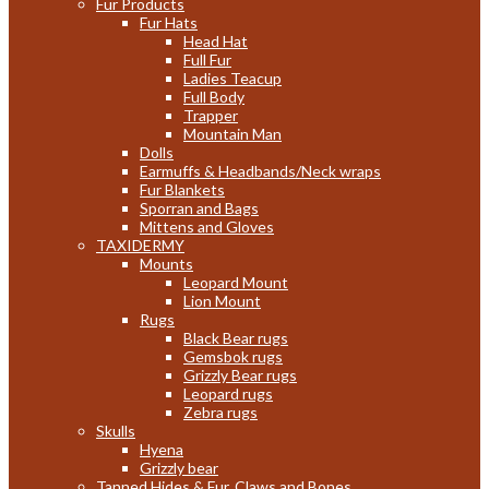
Fur Products
Fur Hats
Head Hat
Full Fur
Ladies Teacup
Full Body
Trapper
Mountain Man
Dolls
Earmuffs & Headbands/Neck wraps
Fur Blankets
Sporran and Bags
Mittens and Gloves
TAXIDERMY
Mounts
Leopard Mount
Lion Mount
Rugs
Black Bear rugs
Gemsbok rugs
Grizzly Bear rugs
Leopard rugs
Zebra rugs
Skulls
Hyena
Grizzly bear
Tanned Hides & Fur, Claws and Bones