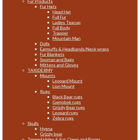
Fur Products
Fur Hats
Head Hat
Full Fur
Ladies Teacup
Full Body
Trapper
Mountain Man
Dolls
Earmuffs & Headbands/Neck wraps
Fur Blankets
Sporran and Bags
Mittens and Gloves
TAXIDERMY
Mounts
Leopard Mount
Lion Mount
Rugs
Black Bear rugs
Gemsbok rugs
Grizzly Bear rugs
Leopard rugs
Zebra rugs
Skulls
Hyena
Grizzly bear
Tanned Hides & Fur, Claws and Bones