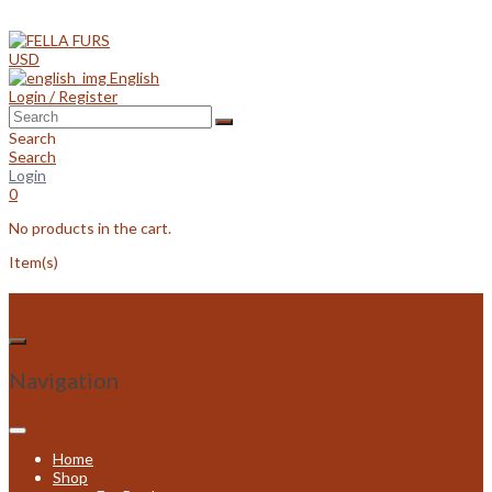
Skip
to
content
USD
English
Login / Register
Search
Search
Login
0
No products in the cart.
Item(s)
Navigation
Home
Shop