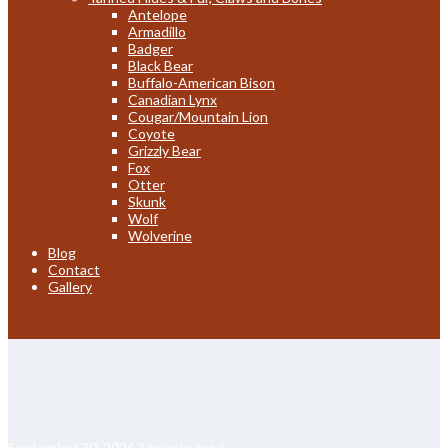
Antelope
Armadillo
Badger
Black Bear
Buffalo-American Bison
Canadian Lynx
Cougar/Mountain Lion
Coyote
Grizzly Bear
Fox
Otter
Skunk
Wolf
Wolverine
Blog
Contact
Gallery
September 30, 2024
1 minute read