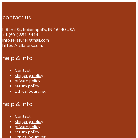
contact us
E 82nd St, Indianapolis, IN 46240,USA
+1 (601) 351-5444
info.fellafurs@gmail.com
https://fellafurs.com/
help & info
Contact
shipping policy
private policy
return policy
Ethical Sourcing
help & info
Contact
shipping policy
private policy
return policy
Ethical Sourcing