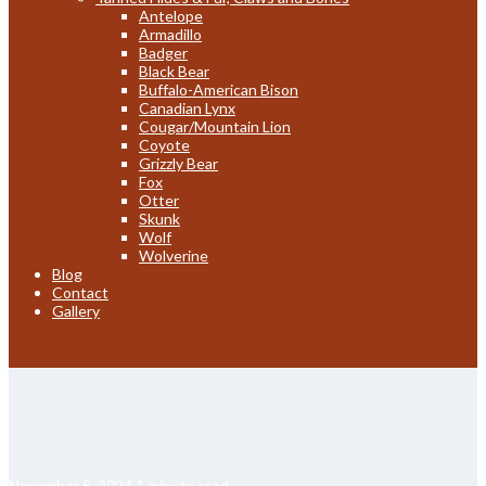
Antelope
Armadillo
Badger
Black Bear
Buffalo-American Bison
Canadian Lynx
Cougar/Mountain Lion
Coyote
Grizzly Bear
Fox
Otter
Skunk
Wolf
Wolverine
Blog
Contact
Gallery
November 5, 2024
1 minute read