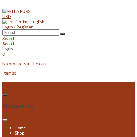
Skip
to
content
USD
English
Login / Register
Search
Search
Login
0
No products in the cart.
Item(s)
Navigation
Home
Shop