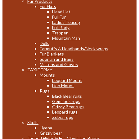
Fur Products
Fur Hats
Head Hat
Full Fur
Ladies Teacup
Full Body
Trapper
Mountain Man
Dolls
Earmuffs & Headbands/Neck wraps
Fur Blankets
Sporran and Bags
Mittens and Gloves
TAXIDERMY
Mounts
Leopard Mount
Lion Mount
Rugs
Black Bear rugs
Gemsbok rugs
Grizzly Bear rugs
Leopard rugs
Zebra rugs
Skulls
Hyena
Grizzly bear
Tanned Hides & Fur, Claws and Bones